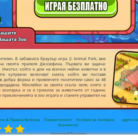
 Вашите
Вашата Зоо
телен. В забавната браузър игра 2: Animal Park, вие
на своята пралеля Джозефина. Първата ви задача:
. Имотът, който е дом на всички нейни животни е в
ите купувачи включват кмета, който ви поставя
 в добра форма и привлечете посетители само за 48
родадена. Мислейки за своята скъпа леля, която е
в зоопарка и се е грижила за животните от години,
е приключенията в зоо играта и станете управител на
ити & Правна бележка
Поверителност
Условия за ползване
upjers.c
безплатно!
Управлявай Бисквитки