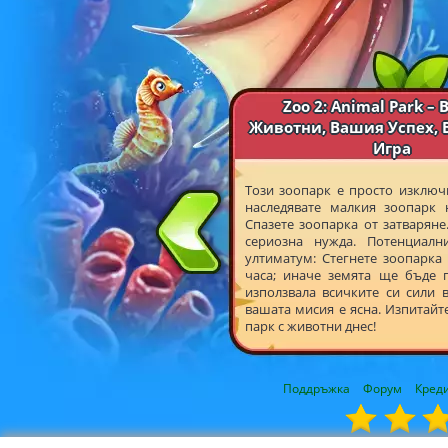
Zoo 2: Animal Park –
Животни, Вашия Успех, 
Игра
Този зоопарк е просто изключи
наследявате малкия зоопарк 
Спазете зоопарка от затваряне
сериозна нужда. Потенциалн
ултиматум: Стегнете зоопарка
часа; иначе земята ще бъде п
използвала всичките си сили 
вашата мисия е ясна. Изпитайт
парк с животни днес!
Поддръжка
Форум
Кред