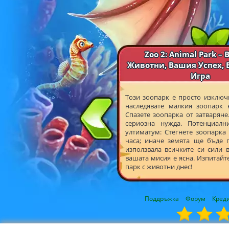
Zoo 2: Animal Park –
Животни, Вашия Успех, 
Игра
Този зоопарк е просто изключи
наследявате малкия зоопарк 
Спазете зоопарка от затваряне
сериозна нужда. Потенциалн
ултиматум: Стегнете зоопарка
часа; иначе земята ще бъде п
използвала всичките си сили 
вашата мисия е ясна. Изпитайт
парк с животни днес!
Поддръжка
Форум
Кред