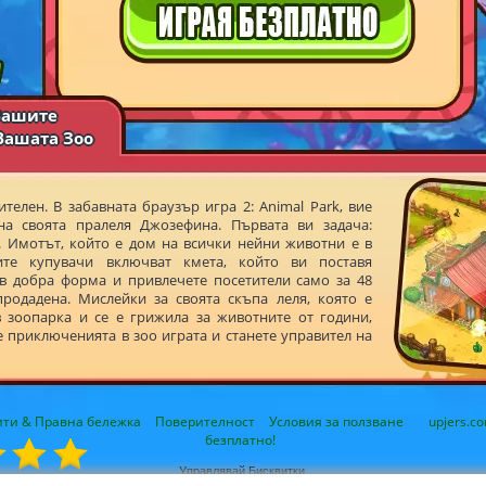
 Вашите
Вашата Зоо
телен. В забавната браузър игра 2: Animal Park, вие
на своята пралеля Джозефина. Първата ви задача:
. Имотът, който е дом на всички нейни животни е в
ите купувачи включват кмета, който ви поставя
 в добра форма и привлечете посетители само за 48
родадена. Мислейки за своята скъпа леля, която е
в зоопарка и се е грижила за животните от години,
е приключенията в зоо играта и станете управител на
ити & Правна бележка
Поверителност
Условия за ползване
upjers.c
безплатно!
Управлявай Бисквитки