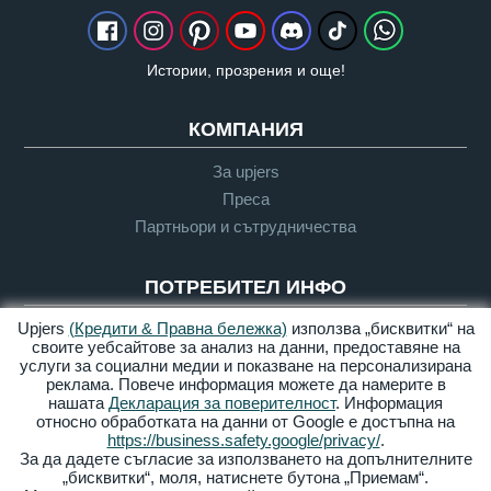
Истории, прозрения и още!
КОМПАНИЯ
За upjers
Преса
Партньори и сътрудничества
ПОТРЕБИТЕЛ ИНФО
Upjers
(Кредити & Правна бележка)
използва „бисквитки“ на
Речник
своите уебсайтове за анализ на данни, предоставяне на
"Да Играем" Насоки
услуги за социални медии и показване на персонализирана
Поддръжка
реклама. Повече информация можете да намерите в
нашата
Декларация за поверителност
. Информация
относно обработката на данни от Google е достъпна на
https://business.safety.google/privacy/
.
Кредити &
Поверителност
Условия за
Достъпност
За да дадете съгласие за използването на допълнителните
Правна
ползване
„бисквитки“, моля, натиснете бутона „Приемам“.