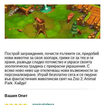
Построй заграждения, почисти пътеките си, придобий
нови животни за своя зоопарк, грижи се за тях и ги
храни, развъди сладко потомство и украси своята
зоологическа градина с прекрасни украшения. С
всяко ново ниво ще отключваш нови възможности за
персонализиране. Играй безплатно сега и се гмурни
във фантастичния животински свят на Zoo 2: Animal
Park. Хайде!
Вашия Опит
rosicataleva