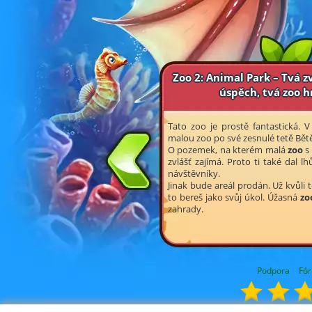
Zoo 2: Animal Park – Tvá zv
úspěch, tvá zoo h
Tato zoo je prostě fantastická.
malou zoo po své zesnulé tetě Bětě
O pozemek, na kterém malá
zoo
s 
zvlášť zajímá. Proto ti také dal 
návštěvníky.
Jinak bude areál prodán. Už kvůli t
to bereš jako svůj úkol. Úžasná
zo
zahrady.
Podpora
Fó