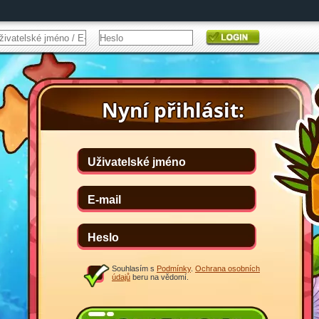
Souhlasím s
Podmínky
.
Ochrana osobních
údajů
beru na vědomí.