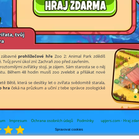
ířata, tvůj
ra
 V zábavné
prohlížečové hře
Zoo 2: Animal Park zdědíš
. Tvůj první úkol zní: Zachraň zoo před zavřením.
roztomilými zvířátky stojí, je zájem. Sám starosta se o něj
lhůtu. Během 48 hodin musíš zoo zvelebit a přilákat nové
etě Bětě, která se desítky let o zvířata svědomitě starala,
o hra
čeká na průzkum a učiní z tebe správce zoologické
rum
Impresum
Ochrana osobních údajů
Podmínky
upjers.com - Hraj zda
Spravovat cookies