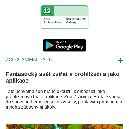
ZOO 2: ANIMAL PARK
NOVINKY
Fantastický svět zvířat v prohlížeči a jako
aplikace
NÁHLEDY HER
Tato úchvatná zoo hra tě okouzlí, k dispozici jako
ČKO
prohlížečová hra a aplikace. Zoo 2: Animal Park tě vnese
do snového herní světa se zvířátky, poutavým příběhem a
mnoha zábavnými úkoly.