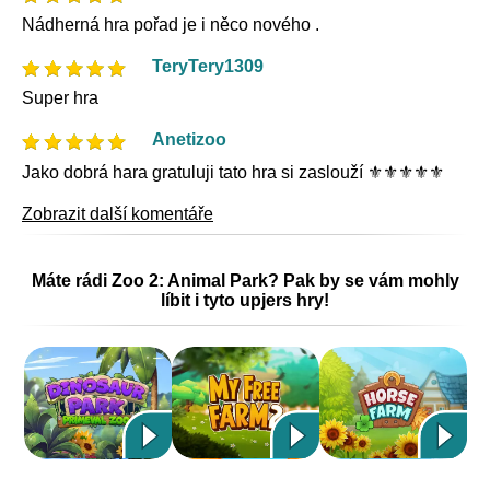
Nádherná hra pořad je i něco nového .
TeryTery1309
Super hra
Anetizoo
Jako dobrá hara gratuluji tato hra si zaslouží ⚜️⚜️⚜️⚜️⚜️
Zobrazit další komentáře
Máte rádi Zoo 2: Animal Park? Pak by se vám mohly
líbit i tyto upjers hry!