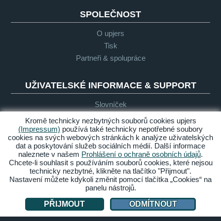
SPOLEČNOST
O upjers
Tisk
Partneři & spolupráce
UŽIVATELSKÉ INFORMACE & SUPPORT
Slovníček
Obecné zásady pro "Let's Play"
Kromě technicky nezbytných souborů cookies upjers
Podpora
(Impressum)
používá také technicky nepotřebné soubory
cookies na svých webových stránkách k analýze uživatelských
dat a poskytování služeb sociálních médií. Další informace
naleznete v našem
Prohlášení o ochraně osobních údajů
.
Impresum
Ochrana
Podmínky
Bezbariérový
Chcete-li souhlasit s používáním souborů cookies, které nejsou
osobních
přístup
technicky nezbytné, klikněte na tlačítko "Přijmout".
údajů
Nastavení můžete kdykoli změnit pomocí tlačítka „Cookies“ na
panelu nástrojů.
Spravovat cookies
PŘIJMOUT
ODMÍTNOUT