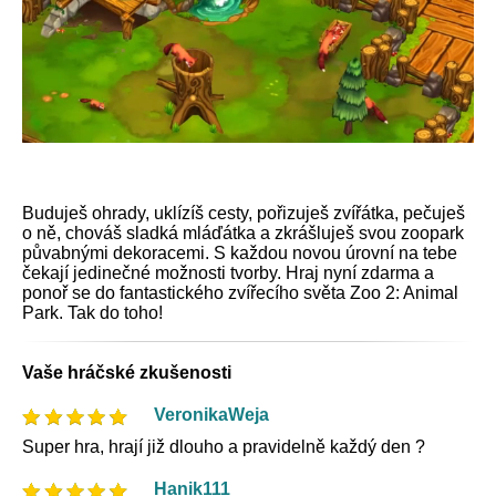
Buduješ ohrady, uklízíš cesty, pořizuješ zvířátka, pečuješ
o ně, chováš sladká mláďátka a zkrášluješ svou zoopark
půvabnými dekoracemi. S každou novou úrovní na tebe
čekají jedinečné možnosti tvorby. Hraj nyní zdarma a
ponoř se do fantastického zvířecího světa Zoo 2: Animal
Park. Tak do toho!
Vaše hráčské zkušenosti
VeronikaWeja
Super hra, hrají již dlouho a pravidelně každý den ?
Hanik111