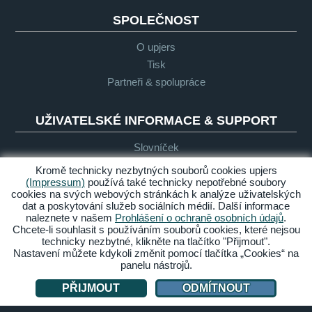
SPOLEČNOST
O upjers
Tisk
Partneři & spolupráce
UŽIVATELSKÉ INFORMACE & SUPPORT
Slovníček
Obecné zásady pro "Let's Play"
Kromě technicky nezbytných souborů cookies upjers
Podpora
(Impressum)
používá také technicky nepotřebné soubory
cookies na svých webových stránkách k analýze uživatelských
dat a poskytování služeb sociálních médií. Další informace
naleznete v našem
Prohlášení o ochraně osobních údajů
.
Impresum
Ochrana
Podmínky
Bezbariérový
Chcete-li souhlasit s používáním souborů cookies, které nejsou
osobních
přístup
technicky nezbytné, klikněte na tlačítko "Přijmout".
údajů
Nastavení můžete kdykoli změnit pomocí tlačítka „Cookies“ na
panelu nástrojů.
Spravovat cookies
PŘIJMOUT
ODMÍTNOUT