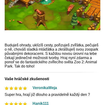
Buduješ ohrady, uklízíš cesty, pořizuješ zvířátka, pečuješ
o ně, chováš sladká mláďátka a zkrášluješ svou zoopark
půvabnými dekoracemi. S každou novou úrovní na tebe
čekají jedinečné možnosti tvorby. Hraj nyní zdarma a
ponoř se do fantastického zvířecího světa Zoo 2: Animal
Park. Tak do toho!
Vaše hráčské zkušenosti
VeronikaWeja
Super hra, hrají již dlouho a pravidelně každý den ?
Hanik111