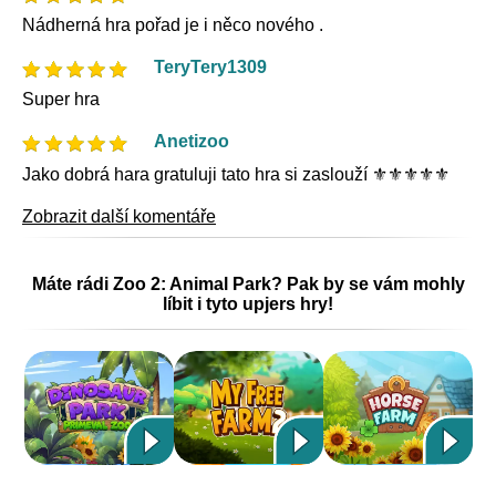
Nádherná hra pořad je i něco nového .
TeryTery1309
Super hra
Anetizoo
Jako dobrá hara gratuluji tato hra si zaslouží ⚜️⚜️⚜️⚜️⚜️
Zobrazit další komentáře
Máte rádi Zoo 2: Animal Park? Pak by se vám mohly
líbit i tyto upjers hry!