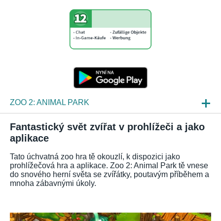
ZOO 2: ANIMAL PARK
NOVINKY
Fantastický svět zvířat v prohlížeči a jako
aplikace
NÁHLEDY HER
Tato úchvatná zoo hra tě okouzlí, k dispozici jako
ČKO
prohlížečová hra a aplikace. Zoo 2: Animal Park tě vnese
do snového herní světa se zvířátky, poutavým příběhem a
mnoha zábavnými úkoly.