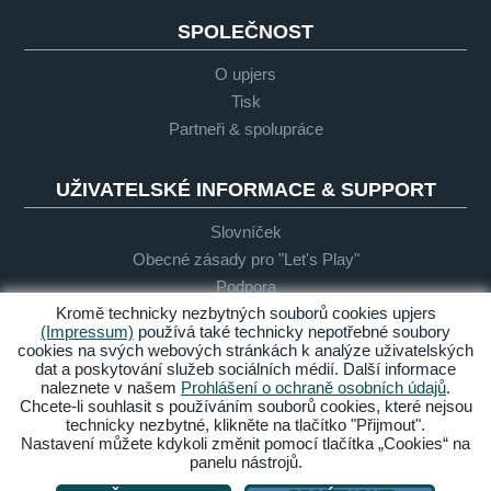
SPOLEČNOST
O upjers
Tisk
Partneři & spolupráce
UŽIVATELSKÉ INFORMACE & SUPPORT
Slovníček
Obecné zásady pro "Let's Play"
Podpora
Kromě technicky nezbytných souborů cookies upjers
(Impressum)
používá také technicky nepotřebné soubory
cookies na svých webových stránkách k analýze uživatelských
Impresum
Ochrana
Podmínky
Bezbariérový
dat a poskytování služeb sociálních médií. Další informace
osobních
přístup
naleznete v našem
Prohlášení o ochraně osobních údajů
.
údajů
Chcete-li souhlasit s používáním souborů cookies, které nejsou
technicky nezbytné, klikněte na tlačítko "Přijmout".
Spravovat cookies
Nastavení můžete kdykoli změnit pomocí tlačítka „Cookies“ na
panelu nástrojů.