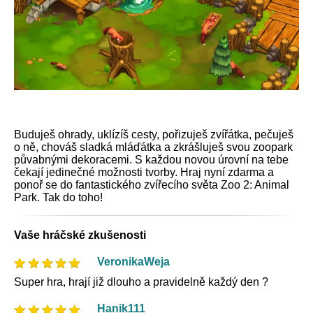
Buduješ ohrady, uklízíš cesty, pořizuješ zvířátka, pečuješ
o ně, chováš sladká mláďátka a zkrášluješ svou zoopark
půvabnými dekoracemi. S každou novou úrovní na tebe
čekají jedinečné možnosti tvorby. Hraj nyní zdarma a
ponoř se do fantastického zvířecího světa Zoo 2: Animal
Park. Tak do toho!
Vaše hráčské zkušenosti
VeronikaWeja
Super hra, hrají již dlouho a pravidelně každý den ?
Hanik111