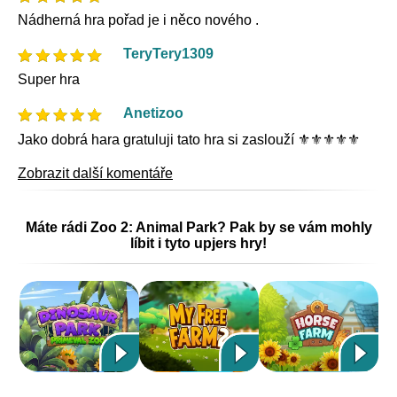
Nádherná hra pořad je i něco nového .
TeryTery1309
Super hra
Anetizoo
Jako dobrá hara gratuluji tato hra si zaslouží ⚜️⚜️⚜️⚜️⚜️
Zobrazit další komentáře
Máte rádi Zoo 2: Animal Park? Pak by se vám mohly
líbit i tyto upjers hry!