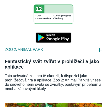
ZOO 2: ANIMAL PARK
NOVINKY
Fantastický svět zvířat v prohlížeči a jako
aplikace
NÁHLEDY HER
Tato úchvatná zoo hra tě okouzlí, k dispozici jako
ČKO
prohlížečová hra a aplikace. Zoo 2: Animal Park tě vnese
do snového herní světa se zvířátky, poutavým příběhem a
mnoha zábavnými úkoly.