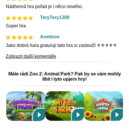
Nádherná hra pořad je i něco nového .
TeryTery1309
Super hra
Anetizoo
Jako dobrá hara gratuluji tato hra si zaslouží ⚜️⚜️⚜️⚜️⚜️
Zobrazit další komentáře
Máte rádi Zoo 2: Animal Park? Pak by se vám mohly
líbit i tyto upjers hry!