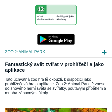
ZOO 2: ANIMAL PARK
NOVINKY
Fantastický svět zvířat v prohlížeči a jako
aplikace
NÁHLEDY HER
Tato úchvatná zoo hra tě okouzlí, k dispozici jako
ČKO
prohlížečová hra a aplikace. Zoo 2: Animal Park tě vnese
do snového herní světa se zvířátky, poutavým příběhem a
mnoha zábavnými úkoly.