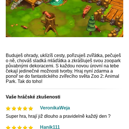
Buduješ ohrady, uklízíš cesty, pořizuješ zvířátka, pečuješ
o ně, chováš sladká mláďátka a zkrášluješ svou zoopark
půvabnými dekoracemi. S každou novou úrovní na tebe
čekají jedinečné možnosti tvorby. Hraj nyní zdarma a
ponoř se do fantastického zvířecího světa Zoo 2: Animal
Park. Tak do toho!
Vaše hráčské zkušenosti
VeronikaWeja
Super hra, hrají již dlouho a pravidelně každý den ?
Hanik111