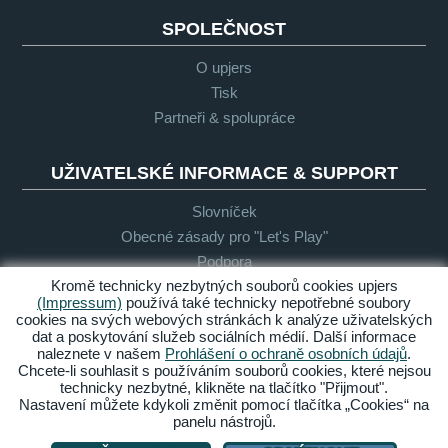
SPOLEČNOST
O upjers
Tisk
Partneři & spolupráce
UŽIVATELSKÉ INFORMACE & SUPPORT
Slovníček
Obecné zásady pro "Let's Play"
Podpora
Kromě technicky nezbytných souborů cookies upjers
(Impressum)
používá také technicky nepotřebné soubory
cookies na svých webových stránkách k analýze uživatelských
Impresum
Ochrana
Podmínky
Bezbariérový
dat a poskytování služeb sociálních médií. Další informace
osobních
přístup
naleznete v našem
Prohlášení o ochraně osobních údajů
.
údajů
Chcete-li souhlasit s používáním souborů cookies, které nejsou
technicky nezbytné, klikněte na tlačítko "Přijmout".
Spravovat cookies
Nastavení můžete kdykoli změnit pomocí tlačítka „Cookies“ na
panelu nástrojů.