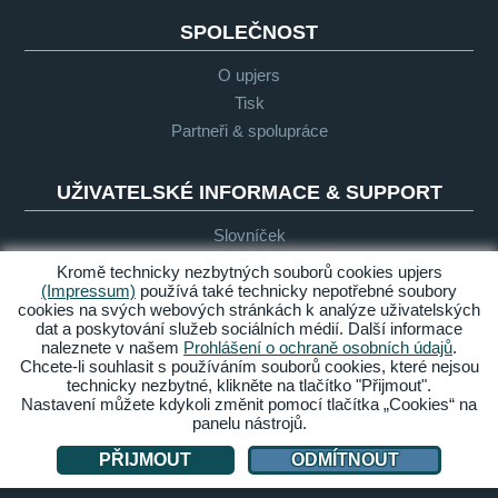
SPOLEČNOST
O upjers
Tisk
Partneři & spolupráce
UŽIVATELSKÉ INFORMACE & SUPPORT
Slovníček
Obecné zásady pro "Let's Play"
Kromě technicky nezbytných souborů cookies upjers
Podpora
(Impressum)
používá také technicky nepotřebné soubory
cookies na svých webových stránkách k analýze uživatelských
dat a poskytování služeb sociálních médií. Další informace
naleznete v našem
Prohlášení o ochraně osobních údajů
.
Impresum
Ochrana
Podmínky
Bezbariérový
Chcete-li souhlasit s používáním souborů cookies, které nejsou
osobních
přístup
technicky nezbytné, klikněte na tlačítko "Přijmout".
údajů
Nastavení můžete kdykoli změnit pomocí tlačítka „Cookies“ na
panelu nástrojů.
Spravovat cookies
PŘIJMOUT
ODMÍTNOUT