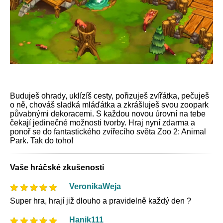
Buduješ ohrady, uklízíš cesty, pořizuješ zvířátka, pečuješ
o ně, chováš sladká mláďátka a zkrášluješ svou zoopark
půvabnými dekoracemi. S každou novou úrovní na tebe
čekají jedinečné možnosti tvorby. Hraj nyní zdarma a
ponoř se do fantastického zvířecího světa Zoo 2: Animal
Park. Tak do toho!
Vaše hráčské zkušenosti
VeronikaWeja
Super hra, hrají již dlouho a pravidelně každý den ?
Hanik111