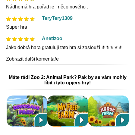
Nádherná hra pořad je i něco nového .
TeryTery1309
Super hra
Anetizoo
Jako dobrá hara gratuluji tato hra si zaslouží ⚜️⚜️⚜️⚜️⚜️
Zobrazit další komentáře
Máte rádi Zoo 2: Animal Park? Pak by se vám mohly
líbit i tyto upjers hry!