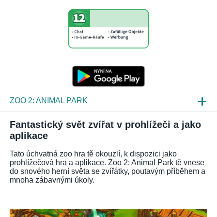
ZOO 2: ANIMAL PARK
NOVINKY
Fantastický svět zvířat v prohlížeči a jako
aplikace
NÁHLEDY HER
Tato úchvatná zoo hra tě okouzlí, k dispozici jako
ČKO
prohlížečová hra a aplikace. Zoo 2: Animal Park tě vnese
do snového herní světa se zvířátky, poutavým příběhem a
mnoha zábavnými úkoly.