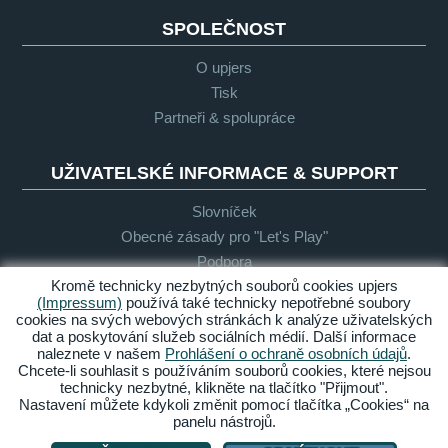
SPOLEČNOST
O upjers
Tisk
Partneři & spolupráce
UŽIVATELSKÉ INFORMACE & SUPPORT
Slovníček
Obecné zásady pro "Let's Play"
Podpora
Kromě technicky nezbytných souborů cookies upjers
(Impressum)
používá také technicky nepotřebné soubory
cookies na svých webových stránkách k analýze uživatelských
Impresum
Ochrana
Podmínky
Bezbariérový
dat a poskytování služeb sociálních médií. Další informace
osobních
přístup
naleznete v našem
Prohlášení o ochraně osobních údajů
.
údajů
Chcete-li souhlasit s používáním souborů cookies, které nejsou
technicky nezbytné, klikněte na tlačítko "Přijmout".
Spravovat cookies
Nastavení můžete kdykoli změnit pomocí tlačítka „Cookies“ na
panelu nástrojů.