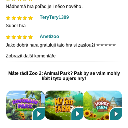
Nádherná hra pořad je i něco nového .
TeryTery1309
Super hra
Anetizoo
Jako dobrá hara gratuluji tato hra si zaslouží ⚜️⚜️⚜️⚜️⚜️
Zobrazit další komentáře
Máte rádi Zoo 2: Animal Park? Pak by se vám mohly
líbit i tyto upjers hry!