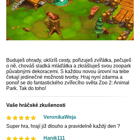
Buduješ ohrady, uklízíš cesty, pořizuješ zvířátka, pečuješ
o ně, chováš sladká mláďátka a zkrášluješ svou zoopark
půvabnými dekoracemi. S každou novou úrovní na tebe
čekají jedinečné možnosti tvorby. Hraj nyní zdarma a
ponoř se do fantastického zvířecího světa Zoo 2: Animal
Park. Tak do toho!
Vaše hráčské zkušenosti
VeronikaWeja
Super hra, hrají již dlouho a pravidelně každý den ?
Hanik111