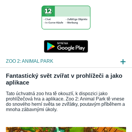
ZOO 2: ANIMAL PARK
NOVINKY
Fantastický svět zvířat v prohlížeči a jako
aplikace
NÁHLEDY HER
Tato úchvatná zoo hra tě okouzlí, k dispozici jako
ČKO
prohlížečová hra a aplikace. Zoo 2: Animal Park tě vnese
do snového herní světa se zvířátky, poutavým příběhem a
mnoha zábavnými úkoly.