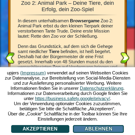
Zoo 2: Animal Park – Deine Tiere, dein
Zoo 2
 für die
Erfolg, dein Zoo-Spiel
In diesem unterhaltsamen
Browsergame
Zoo 2:
Was für e
8 Stunden
Animal Park erbst du den kleinen Tierpark deiner
begeister
ieser Zeit
verstorbenen Tante Trude. Deine erste Mission
vor dem
enen
lautet: Rette den Zoo vor der Schließung.
Tier bei
 das
Spiel Zo
türlich
Denn das Grundstück, auf dem sich die Gehege
Trauerfa
h auf
samt niedlicher
Tiere
befinden, ist heiß begehrt.
Direktor.
nd die
Deshalb hat der Bürgermeister dir eine Frist
besonder
gesetzt. Innerhalb von 48 Stunden musst du den
brauchen
du
vernachlässigten
Zoo
auf Vordermann bringen und
Errichte
neue Besucher anlocken. Andernfalls wird das
sauber, 
upjers
(Impressum)
verwendet auf seinen Webseiten Cookies
imal Park
Areal verkauft.
Spielgel
zur Datenanalyse, zur Bereitstellung von Social-Media-Diensten
 animierte
Tiere für
und zur Auslieferung personalisierter Werbung. Weitere
piel-
Deiner verstorbenen Tante zuliebe, die sich
faszinier
Informationen finden Sie in unserer
Datenschutzerklärung
.
oo-
aufopferungsvoll um die Tiere gekümmert hat,
kostenlos
Informationen zur Datenverarbeitung durch Google finden Sie
machst du dich an deine Aufgabe. Erlebe das
lediglic
unter
https://business.safety.google/privacy/
.
wundervolle
Zoo-Spiel
und werde jetzt zum
schon ka
Um der Verwendung optionaler Cookies zuzustimmen,
-SPIEL
Tierpark-Manager.
betätigen Sie bitte die Schaltfläche „Akzeptieren“.
Über die „Cookie“ Schaltfläche in der Toolbar können Sie Ihre
Einstellungen jederzeit ändern.
AKZEPTIEREN
ABLEHNEN