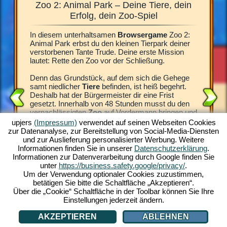
Zoo 2: Animal Park – Deine Tiere, dein
Zoo 2
 für die
Erfolg, dein Zoo-Spiel
In diesem unterhaltsamen
Browsergame
Zoo 2:
Was für e
8 Stunden
Animal Park erbst du den kleinen Tierpark deiner
begeister
ieser Zeit
verstorbenen Tante Trude. Deine erste Mission
vor dem
enen
lautet: Rette den Zoo vor der Schließung.
Tier bei
 das
Spiel Zo
türlich
Denn das Grundstück, auf dem sich die Gehege
Trauerfa
h auf
samt niedlicher
Tiere
befinden, ist heiß begehrt.
Direktor.
nd die
Deshalb hat der Bürgermeister dir eine Frist
besonder
gesetzt. Innerhalb von 48 Stunden musst du den
brauchen
du
vernachlässigten
Zoo
auf Vordermann bringen und
Errichte
neue Besucher anlocken. Andernfalls wird das
sauber, 
upjers
(Impressum)
verwendet auf seinen Webseiten Cookies
imal Park
Areal verkauft.
Spielgel
zur Datenanalyse, zur Bereitstellung von Social-Media-Diensten
 animierte
Tiere für
und zur Auslieferung personalisierter Werbung. Weitere
piel-
Deiner verstorbenen Tante zuliebe, die sich
faszinier
Informationen finden Sie in unserer
Datenschutzerklärung
.
oo-
aufopferungsvoll um die Tiere gekümmert hat,
kostenlos
Informationen zur Datenverarbeitung durch Google finden Sie
machst du dich an deine Aufgabe. Erlebe das
lediglic
unter
https://business.safety.google/privacy/
.
wundervolle
Zoo-Spiel
und werde jetzt zum
schon ka
Um der Verwendung optionaler Cookies zuzustimmen,
-SPIEL
Tierpark-Manager.
betätigen Sie bitte die Schaltfläche „Akzeptieren“.
Über die „Cookie“ Schaltfläche in der Toolbar können Sie Ihre
Einstellungen jederzeit ändern.
AKZEPTIEREN
ABLEHNEN