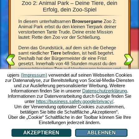
Zoo 2: Animal Park – Deine Tiere, dein
Zoo 2
 für die
Erfolg, dein Zoo-Spiel
In diesem unterhaltsamen
Browsergame
Zoo 2:
Was für e
8 Stunden
Animal Park erbst du den kleinen Tierpark deiner
begeister
ieser Zeit
verstorbenen Tante Trude. Deine erste Mission
vor dem
enen
lautet: Rette den Zoo vor der Schließung.
Tier bei
 das
Spiel Zo
türlich
Denn das Grundstück, auf dem sich die Gehege
Trauerfa
h auf
samt niedlicher
Tiere
befinden, ist heiß begehrt.
Direktor.
nd die
Deshalb hat der Bürgermeister dir eine Frist
besonder
gesetzt. Innerhalb von 48 Stunden musst du den
brauchen
du
vernachlässigten
Zoo
auf Vordermann bringen und
Errichte
neue Besucher anlocken. Andernfalls wird das
sauber, 
upjers
(Impressum)
verwendet auf seinen Webseiten Cookies
imal Park
Areal verkauft.
Spielgel
zur Datenanalyse, zur Bereitstellung von Social-Media-Diensten
 animierte
Tiere für
und zur Auslieferung personalisierter Werbung. Weitere
piel-
Deiner verstorbenen Tante zuliebe, die sich
faszinier
Informationen finden Sie in unserer
Datenschutzerklärung
.
oo-
aufopferungsvoll um die Tiere gekümmert hat,
kostenlos
Informationen zur Datenverarbeitung durch Google finden Sie
machst du dich an deine Aufgabe. Erlebe das
lediglic
unter
https://business.safety.google/privacy/
.
wundervolle
Zoo-Spiel
und werde jetzt zum
schon ka
Um der Verwendung optionaler Cookies zuzustimmen,
-SPIEL
Tierpark-Manager.
betätigen Sie bitte die Schaltfläche „Akzeptieren“.
Über die „Cookie“ Schaltfläche in der Toolbar können Sie Ihre
Einstellungen jederzeit ändern.
AKZEPTIEREN
ABLEHNEN