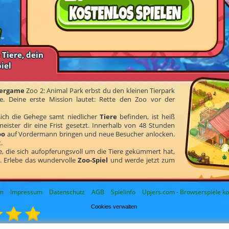
 Tiere, dein
iel
ergame
Zoo 2: Animal Park erbst du den kleinen Tierpark
e. Deine erste Mission lautet: Rette den Zoo vor der
ich die Gehege samt niedlicher
Tiere
befinden, ist heiß
eister dir eine Frist gesetzt. Innerhalb von 48 Stunden
oo
auf Vordermann bringen und neue Besucher anlocken.
.
e, die sich aufopferungsvoll um die Tiere gekümmert hat,
. Erlebe das wundervolle
Zoo-Spiel
und werde jetzt zum
m
Impressum
Datenschutz
AGB
Spielinfo
Upjers.com - Browserspiele ko
Cookies verwalten