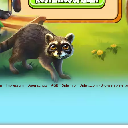
m
Impressum
Datenschutz
AGB
Spielinfo
Upjers.com - Browserspiele ko