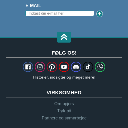
E-MAIL
FØLG OS!
Historier, indsigter og meget mere!
VIRKSOMHED
Om upjers
Tryk på
Partnere og samarbejde