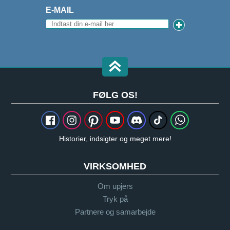
E-MAIL
FØLG OS!
Historier, indsigter og meget mere!
VIRKSOMHED
Om upjers
Tryk på
Partnere og samarbejde