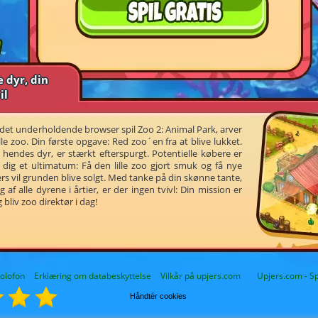
e dyr, din
il
 det underholdende browser spil Zoo 2: Animal Park, arver
lle zoo. Din første opgave: Red zoo´en fra at blive lukket.
hendes dyr, er stærkt efterspurgt. Potentielle købere er
dig et ultimatum: Få den lille zoo gjort smuk og få nye
rs vil grunden blive solgt. Med tanke på din skønne tante,
af alle dyrene i årtier, er der ingen tvivl: Din mission er
 bliv zoo direktør i dag!
olofon
Erklæring om databeskyttelse
Vilkår på upjers.com
Upjers.com - Spi
Håndtér cookies