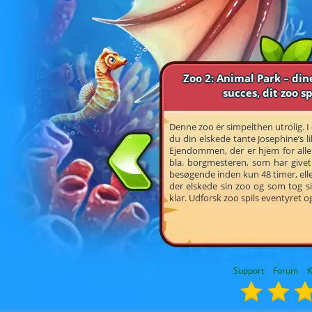
Zoo 2: Animal Park – din
succes, dit zoo sp
Denne zoo er simpelthen utrolig. I
du din elskede tante Josephine’s li
Ejendommen, der er hjem for alle 
bla. borgmesteren, som har givet 
besøgende inden kun 48 timer, elle
der elskede sin zoo og som tog sig 
klar. Udforsk zoo spils eventyret og
Support
Forum
K