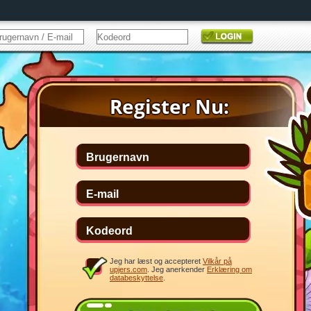
Jeg har læst og accepteret
Vilkår på
upjers.com
. Jeg anerkender
Erklæring om
databeskyttelse
.