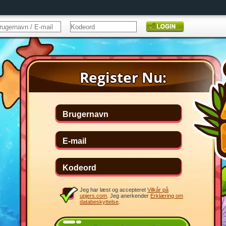
Jeg har læst og accepteret
Vilkår på
upjers.com
. Jeg anerkender
Erklæring om
databeskyttelse
.