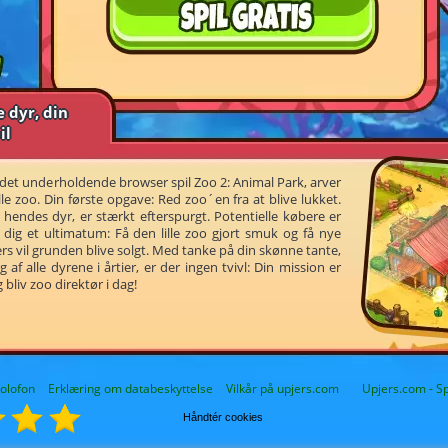
e dyr, din
il
 det underholdende browser spil Zoo 2: Animal Park, arver
lle zoo. Din første opgave: Red zoo´en fra at blive lukket.
hendes dyr, er stærkt efterspurgt. Potentielle købere er
dig et ultimatum: Få den lille zoo gjort smuk og få nye
rs vil grunden blive solgt. Med tanke på din skønne tante,
af alle dyrene i årtier, er der ingen tvivl: Din mission er
 bliv zoo direktør i dag!
olofon
Erklæring om databeskyttelse
Vilkår på upjers.com
Upjers.com - Spi
Håndtér cookies