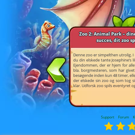
Zoo 2: Animal Park – din
succes, dit zoo sp
Denne zoo er simpelthen utrolig. I
du din elskede tante Josephine’s li
Ejendommen, der er hjem for alle 
bla. borgmesteren, som har givet 
besøgende inden kun 48 timer, elle
der elskede sin zoo og som tog sig 
klar. Udforsk zoo spils eventyret og
Support
Forum
K