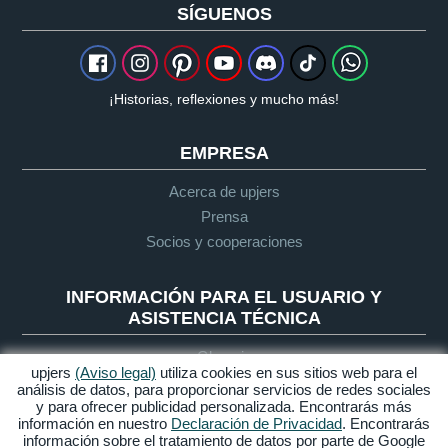
SÍGUENOS
¡Historias, reflexiones y mucho más!
EMPRESA
Acerca de upjers
Prensa
Socios y cooperaciones
INFORMACIÓN PARA EL USUARIO Y
ASISTENCIA TÉCNICA
Glosario
upjers
(Aviso legal)
utiliza cookies en sus sitios web para el
Guía de Let's Play
análisis de datos, para proporcionar servicios de redes sociales
Soporte
y para ofrecer publicidad personalizada. Encontrarás más
información en nuestro
Declaración de Privacidad
. Encontrarás
información sobre el tratamiento de datos por parte de Google