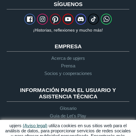
SÍGUENOS
¡Historias, reflexiones y mucho más!
EMPRESA
Acerca de upjers
Prensa
Socios y cooperaciones
INFORMACIÓN PARA EL USUARIO Y
ASISTENCIA TÉCNICA
Glosario
Guía de Let's Play
Soporte
upjers
(Aviso legal)
utiliza cookies en sus sitios web para el
análisis de datos, para proporcionar servicios de redes sociales
y para ofrecer publicidad personalizada. Encontrarás más