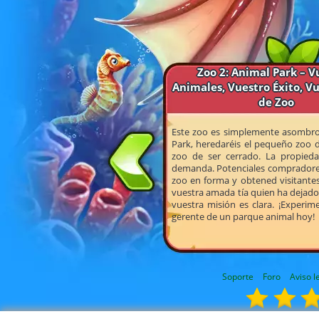
Zoo 2: Animal Park – V
Animales, Vuestro Éxito, V
de Zoo
Este zoo es simplemente asombros
Park, heredaréis el pequeño zoo de
zoo de ser cerrado. La propied
demanda. Potenciales compradores 
zoo en forma y obtened visitantes
vuestra amada tía quien ha dejado 
vuestra misión es clara. ¡Experi
gerente de un parque animal hoy!
Soporte
Foro
Aviso l