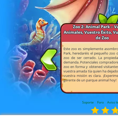
Zoo 2: Animal Park – V
Animales, Vuestro Éxito, V
de Zoo
Este zoo es simplemente asombros
Park, heredaréis el pequeño zoo de
zoo de ser cerrado. La propied
demanda. Potenciales compradores 
zoo en forma y obtened visitantes
vuestra amada tía quien ha dejado 
vuestra misión es clara. ¡Experi
gerente de un parque animal hoy!
Soporte
Foro
Aviso l