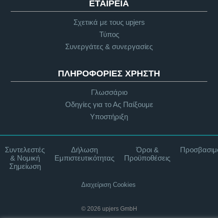
ΕΤΑΙΡΕΊΑ
Σχετικά με τους upjers
Τύπος
Συνεργάτες & συνεργασίες
ΠΛΗΡΟΦΟΡΊΕΣ ΧΡΉΣΤΗ
Γλωσσάριο
Οδηγίες για το Ας Παίξουμε
Υποστήριξη
Συντελεστές
Δήλωση
Όροι &
Προσβασιμ
& Νομική
Εμπιστευτικότητας
Προϋποθέσεις
Σημείωση
Διαχείριση Cookies
© 2026 upjers GmbH