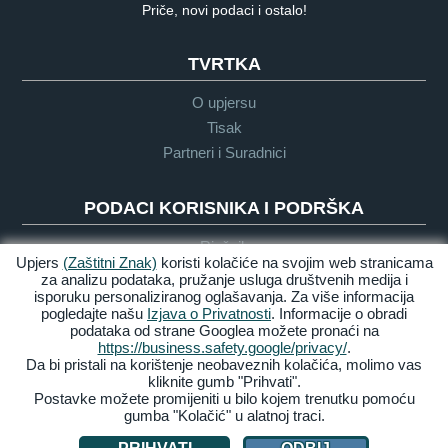
Priče, novi podaci i ostalo!
TVRTKA
O upjersu
Tisak
Partneri i Suradnici
PODACI KORISNIKA I PODRŠKA
Rječnik
Upjers
(Zaštitni Znak)
koristi kolačiće na svojim web stranicama
Upute o Igri
za analizu podataka, pružanje usluga društvenih medija i
Podrška
isporuku personaliziranog oglašavanja. Za više informacija
pogledajte našu
Izjava o Privatnosti
. Informacije o obradi
podataka od strane Googlea možete pronaći na
https://business.safety.google/privacy/
.
Zasluge &
Pravila
Uvijeti &
Dostupnost
Da bi pristali na korištenje neobaveznih kolačića, molimo vas
Pravne
privatnosti
Odredbe
kliknite gumb "Prihvati".
obavijesti
Postavke možete promijeniti u bilo kojem trenutku pomoću
gumba "Kolačić" u alatnoj traci.
Upravljaj Kolačićima