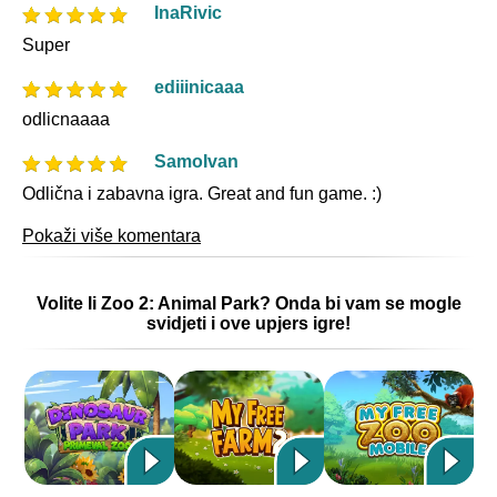
InaRivic
Super
ediiinicaaa
odlicnaaaa
SamoIvan
Odlična i zabavna igra. Great and fun game. :)
Pokaži više komentara
Volite li Zoo 2: Animal Park? Onda bi vam se mogle
svidjeti i ove upjers igre!