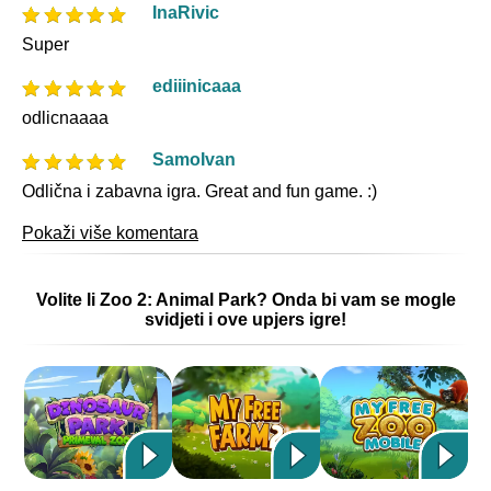
InaRivic
Super
ediiinicaaa
odlicnaaaa
SamoIvan
Odlična i zabavna igra. Great and fun game. :)
Pokaži više komentara
Volite li Zoo 2: Animal Park? Onda bi vam se mogle
svidjeti i ove upjers igre!