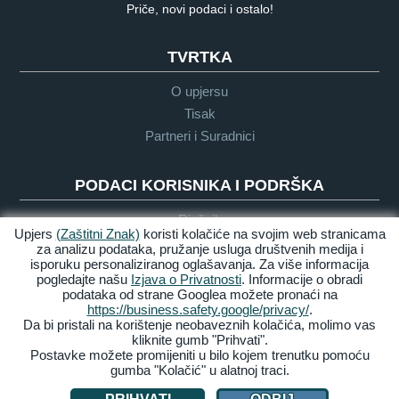
Priče, novi podaci i ostalo!
TVRTKA
O upjersu
Tisak
Partneri i Suradnici
PODACI KORISNIKA I PODRŠKA
Rječnik
Upjers
(Zaštitni Znak)
koristi kolačiće na svojim web stranicama
Upute o Igri
za analizu podataka, pružanje usluga društvenih medija i
Podrška
isporuku personaliziranog oglašavanja. Za više informacija
pogledajte našu
Izjava o Privatnosti
. Informacije o obradi
podataka od strane Googlea možete pronaći na
https://business.safety.google/privacy/
.
Zasluge &
Pravila
Uvijeti &
Dostupnost
Da bi pristali na korištenje neobaveznih kolačića, molimo vas
Pravne
privatnosti
Odredbe
kliknite gumb "Prihvati".
obavijesti
Postavke možete promijeniti u bilo kojem trenutku pomoću
gumba "Kolačić" u alatnoj traci.
Upravljaj Kolačićima