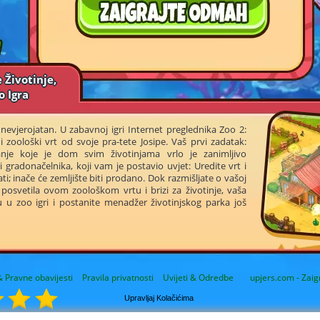
 Životinje,
o Igra
nevjerojatan. U zabavnoj igri Internet preglednika Zoo 2:
ni zoološki vrt od svoje pra-tete Josipe. Vaš prvi zadatak:
anje koje je dom svim životinjama vrlo je zanimljivo
 gradonačelnika, koji vam je postavio uvjet: Uredite vrt i
ti; inače će zemljište biti prodano. Dok razmišljate o vašoj
ot posvetila ovom zoološkom vrtu i brizi za životinje, vaša
ru u zoo igri i postanite menadžer životinjskog parka još
 Pravne obavijesti
Pravila privatnosti
Uvijeti & Odredbe
upjers.com - Zaig
Upravljaj Kolačićima