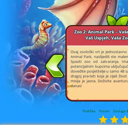
Zoo 2: Animal Park – Vaše
Vaš Uspjeh, Vaša Zo
Ovaj zoološki vrt je jednostavno 
Animal Park, naslijedili ste male
Spasiti zoo od zatvaranja. Im
potencijalnim kupcima uključujući
dovedite posjetitelje u samo 48 sa
dragoj pra-teti koja je cijeli živ
misija je jasna. Doživite avantu
danas!
Podrška
Forum
Zasluge &