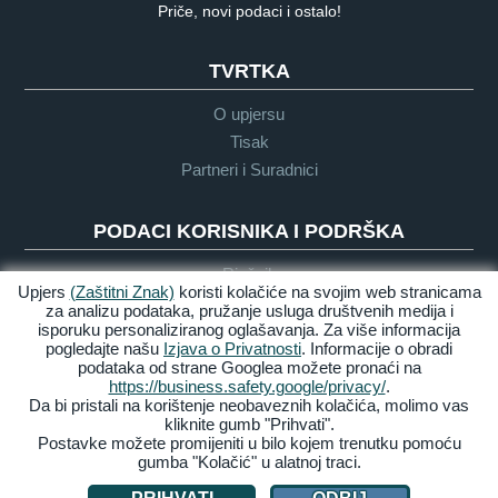
Priče, novi podaci i ostalo!
TVRTKA
O upjersu
Tisak
Partneri i Suradnici
PODACI KORISNIKA I PODRŠKA
Rječnik
Upjers
(Zaštitni Znak)
koristi kolačiće na svojim web stranicama
Upute o Igri
za analizu podataka, pružanje usluga društvenih medija i
Podrška
isporuku personaliziranog oglašavanja. Za više informacija
pogledajte našu
Izjava o Privatnosti
. Informacije o obradi
podataka od strane Googlea možete pronaći na
https://business.safety.google/privacy/
.
Zasluge &
Pravila
Uvijeti &
Dostupnost
Da bi pristali na korištenje neobaveznih kolačića, molimo vas
Pravne
privatnosti
Odredbe
kliknite gumb "Prihvati".
obavijesti
Postavke možete promijeniti u bilo kojem trenutku pomoću
gumba "Kolačić" u alatnoj traci.
Upravljaj Kolačićima