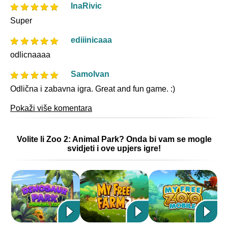
InaRivic
Super
ediiinicaaa
odlicnaaaa
SamoIvan
Odlična i zabavna igra. Great and fun game. :)
Pokaži više komentara
Volite li Zoo 2: Animal Park? Onda bi vam se mogle
svidjeti i ove upjers igre!