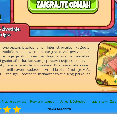
 Životinje,
o Igra
nevjerojatan. U zabavnoj igri Internet preglednika Zoo 2:
ni zoološki vrt od svoje pra-tete Josipe. Vaš prvi zadatak:
anje koje je dom svim životinjama vrlo je zanimljivo
 gradonačelnika, koji vam je postavio uvjet: Uredite vrt i
ti; inače će zemljište biti prodano. Dok razmišljate o vašoj
ot posvetila ovom zoološkom vrtu i brizi za životinje, vaša
ru u zoo igri i postanite menadžer životinjskog parka još
 Pravne obavijesti
Pravila privatnosti
Uvijeti & Odredbe
upjers.com - Zaig
Upravljaj Kolačićima