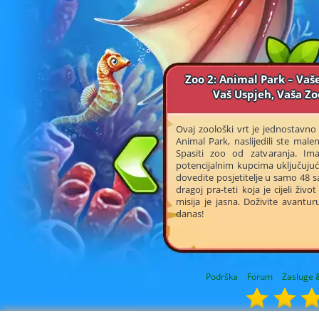
Zoo 2: Animal Park – Vaše
Vaš Uspjeh, Vaša Zo
Ovaj zoološki vrt je jednostavno 
Animal Park, naslijedili ste male
Spasiti zoo od zatvaranja. Im
potencijalnim kupcima uključujući
dovedite posjetitelje u samo 48 sa
dragoj pra-teti koja je cijeli živ
misija je jasna. Doživite avantu
danas!
Podrška
Forum
Zasluge &