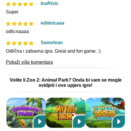
InaRivic
Super
ediiinicaaa
odlicnaaaa
SamoIvan
Odlična i zabavna igra. Great and fun game. :)
Pokaži više komentara
Volite li Zoo 2: Animal Park? Onda bi vam se mogle
svidjeti i ove upjers igre!