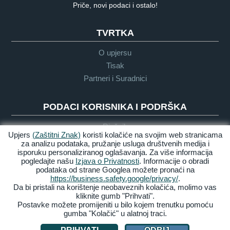
Priče, novi podaci i ostalo!
TVRTKA
O upjersu
Tisak
Partneri i Suradnici
PODACI KORISNIKA I PODRŠKA
Rječnik
Upjers
(Zaštitni Znak)
koristi kolačiće na svojim web stranicama
Upute o Igri
za analizu podataka, pružanje usluga društvenih medija i
Podrška
isporuku personaliziranog oglašavanja. Za više informacija
pogledajte našu
Izjava o Privatnosti
. Informacije o obradi
podataka od strane Googlea možete pronaći na
https://business.safety.google/privacy/
.
Zasluge &
Pravila
Uvijeti &
Dostupnost
Da bi pristali na korištenje neobaveznih kolačića, molimo vas
Pravne
privatnosti
Odredbe
kliknite gumb "Prihvati".
obavijesti
Postavke možete promijeniti u bilo kojem trenutku pomoću
gumba "Kolačić" u alatnoj traci.
Upravljaj Kolačićima