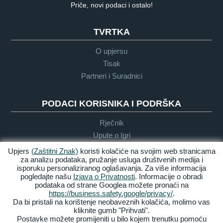
Priče, novi podaci i ostalo!
TVRTKA
O upjersu
Tisak
Partneri i Suradnici
PODACI KORISNIKA I PODRŠKA
Rječnik
Upute o Igri
Podrška
Upjers
(Zaštitni Znak)
koristi kolačiće na svojim web stranicama
za analizu podataka, pružanje usluga društvenih medija i
isporuku personaliziranog oglašavanja. Za više informacija
pogledajte našu
Izjava o Privatnosti
. Informacije o obradi
Zasluge &
Pravila
Uvijeti &
Dostupnost
podataka od strane Googlea možete pronaći na
Pravne
privatnosti
Odredbe
https://business.safety.google/privacy/
.
obavijesti
Da bi pristali na korištenje neobaveznih kolačića, molimo vas
kliknite gumb "Prihvati".
Upravljaj Kolačićima
Postavke možete promijeniti u bilo kojem trenutku pomoću