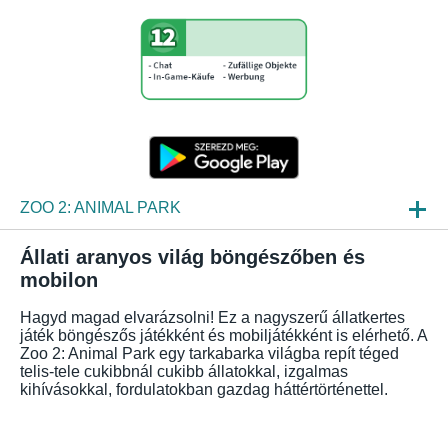
ZOO 2: ANIMAL PARK
HIREK
Állati aranyos világ böngészőben és
mobilon
BEPILLANTÁS
Hagyd magad elvarázsolni! Ez a nagyszerű állatkertes
GYIK
játék böngészős játékként és mobiljátékként is elérhető. A
Zoo 2: Animal Park egy tarkabarka világba repít téged
telis-tele cukibbnál cukibb állatokkal, izgalmas
kihívásokkal, fordulatokban gazdag háttértörténettel.