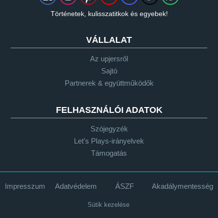
Történetek, kulisszatitkok és egyebek!
VÁLLALAT
Az upjersről
Sajtó
Partnerek & együttműködők
FELHASZNÁLÓI ADATOK
Szójegyzék
Let's Plays-irányelvek
Támogatás
Impresszum
Adatvédelem
ÁSZF
Akadálymentesség
Sütik kezelése