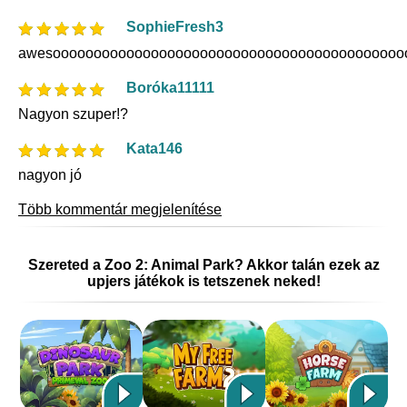
SophieFresh3
awesooooooooooooooooooooooooooooooooooooooooooo
Boróka11111
Nagyon szuper!?
Kata146
nagyon jó
Több kommentár megjelenítése
Szereted a Zoo 2: Animal Park? Akkor talán ezek az
upjers játékok is tetszenek neked!