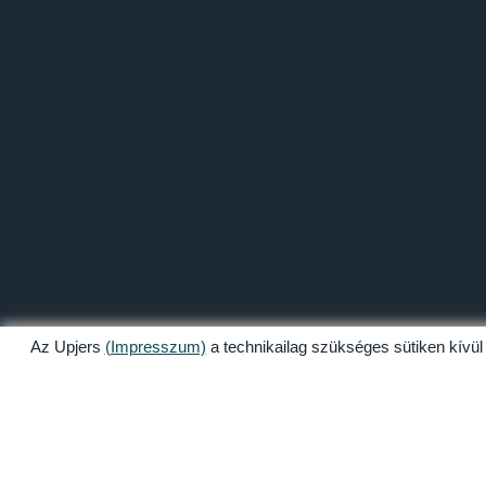
Az Upjers
(Impresszum)
a technikailag szükséges sütiken kívül