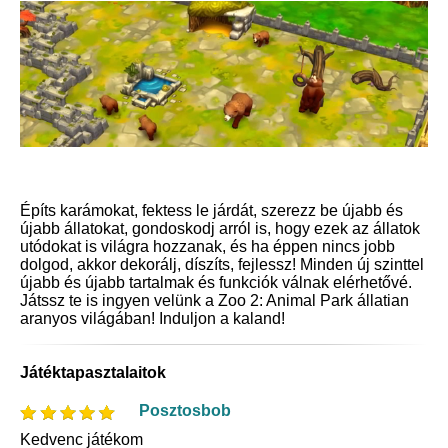
Építs karámokat, fektess le járdát, szerezz be újabb és
újabb állatokat, gondoskodj arról is, hogy ezek az állatok
utódokat is világra hozzanak, és ha éppen nincs jobb
dolgod, akkor dekorálj, díszíts, fejlessz! Minden új szinttel
újabb és újabb tartalmak és funkciók válnak elérhetővé.
Játssz te is ingyen velünk a Zoo 2: Animal Park állatian
aranyos világában! Induljon a kaland!
Játéktapasztalaitok
Posztosbob
Kedvenc játékom