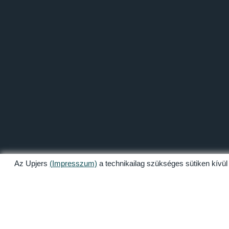
Az Upjers
(Impresszum)
a technikailag szükséges sütiken kívül