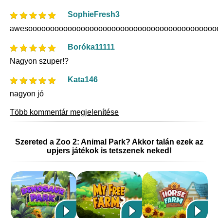
SophieFresh3
awesooooooooooooooooooooooooooooooooooooooooooo
Boróka11111
Nagyon szuper!?
Kata146
nagyon jó
Több kommentár megjelenítése
Szereted a Zoo 2: Animal Park? Akkor talán ezek az
upjers játékok is tetszenek neked!