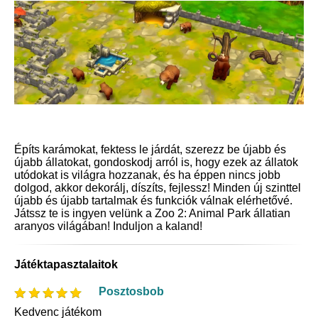
Építs karámokat, fektess le járdát, szerezz be újabb és
újabb állatokat, gondoskodj arról is, hogy ezek az állatok
utódokat is világra hozzanak, és ha éppen nincs jobb
dolgod, akkor dekorálj, díszíts, fejlessz! Minden új szinttel
újabb és újabb tartalmak és funkciók válnak elérhetővé.
Játssz te is ingyen velünk a Zoo 2: Animal Park állatian
aranyos világában! Induljon a kaland!
Játéktapasztalaitok
Posztosbob
Kedvenc játékom