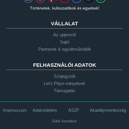
Történetek, kulisszatitkok és egyebek!
VÁLLALAT
Az upjersről
Sajtó
Partnerek & együttműködők
FELHASZNÁLÓI ADATOK
Szójegyzék
Let's Plays-irányelvek
Támogatás
Impresszum
Adatvédelem
ÁSZF
Akadálymentesség
Sütik kezelése