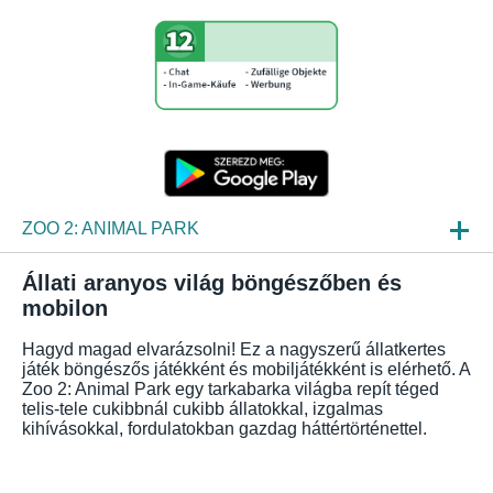
ZOO 2: ANIMAL PARK
HIREK
Állati aranyos világ böngészőben és
mobilon
BEPILLANTÁS
Hagyd magad elvarázsolni! Ez a nagyszerű állatkertes
GYIK
játék böngészős játékként és mobiljátékként is elérhető. A
Zoo 2: Animal Park egy tarkabarka világba repít téged
telis-tele cukibbnál cukibb állatokkal, izgalmas
kihívásokkal, fordulatokban gazdag háttértörténettel.