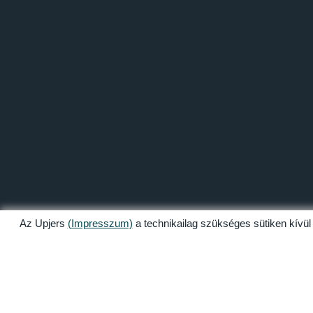
Az Upjers
(Impresszum)
a technikailag szükséges sütiken kívül