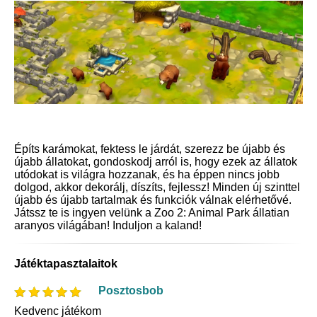
Építs karámokat, fektess le járdát, szerezz be újabb és
újabb állatokat, gondoskodj arról is, hogy ezek az állatok
utódokat is világra hozzanak, és ha éppen nincs jobb
dolgod, akkor dekorálj, díszíts, fejlessz! Minden új szinttel
újabb és újabb tartalmak és funkciók válnak elérhetővé.
Játssz te is ingyen velünk a Zoo 2: Animal Park állatian
aranyos világában! Induljon a kaland!
Játéktapasztalaitok
Posztosbob
Kedvenc játékom