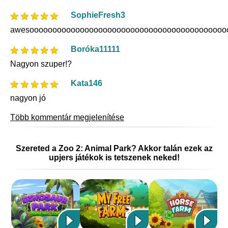
SophieFresh3
awesooooooooooooooooooooooooooooooooooooooooooo
Boróka11111
Nagyon szuper!?
Kata146
nagyon jó
Több kommentár megjelenítése
Szereted a Zoo 2: Animal Park? Akkor talán ezek az
upjers játékok is tetszenek neked!