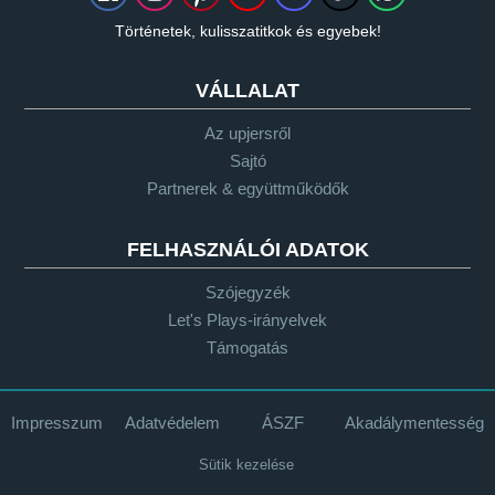
Történetek, kulisszatitkok és egyebek!
VÁLLALAT
Az upjersről
Sajtó
Partnerek & együttműködők
FELHASZNÁLÓI ADATOK
Szójegyzék
Let's Plays-irányelvek
Támogatás
Impresszum
Adatvédelem
ÁSZF
Akadálymentesség
Sütik kezelése