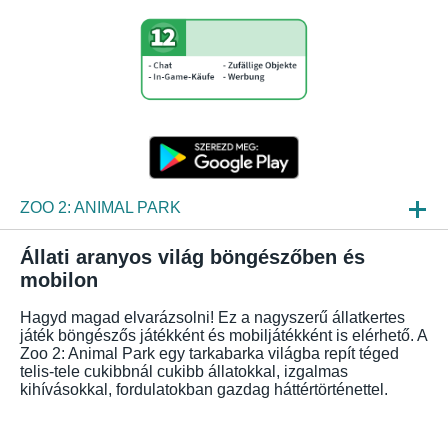
ZOO 2: ANIMAL PARK
HIREK
Állati aranyos világ böngészőben és
mobilon
BEPILLANTÁS
Hagyd magad elvarázsolni! Ez a nagyszerű állatkertes
GYIK
játék böngészős játékként és mobiljátékként is elérhető. A
Zoo 2: Animal Park egy tarkabarka világba repít téged
telis-tele cukibbnál cukibb állatokkal, izgalmas
kihívásokkal, fordulatokban gazdag háttértörténettel.