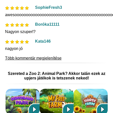
SophieFresh3
awesooooooooooooooooooooooooooooooooooooooooooo
Boróka11111
Nagyon szuper!?
Kata146
nagyon jó
Több kommentár megjelenítése
Szereted a Zoo 2: Animal Park? Akkor talán ezek az
upjers játékok is tetszenek neked!