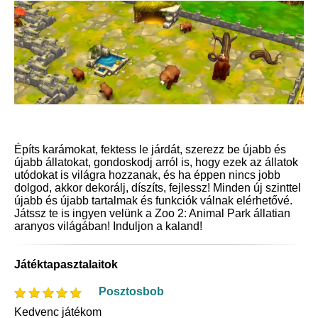
Építs karámokat, fektess le járdát, szerezz be újabb és
újabb állatokat, gondoskodj arról is, hogy ezek az állatok
utódokat is világra hozzanak, és ha éppen nincs jobb
dolgod, akkor dekorálj, díszíts, fejlessz! Minden új szinttel
újabb és újabb tartalmak és funkciók válnak elérhetővé.
Játssz te is ingyen velünk a Zoo 2: Animal Park állatian
aranyos világában! Induljon a kaland!
Játéktapasztalaitok
Posztosbob
Kedvenc játékom