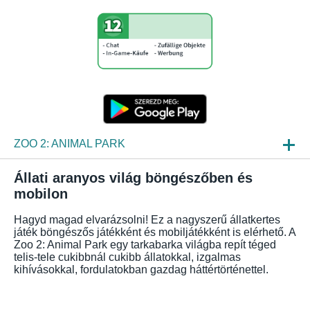
ZOO 2: ANIMAL PARK
HIREK
Állati aranyos világ böngészőben és
mobilon
BEPILLANTÁS
Hagyd magad elvarázsolni! Ez a nagyszerű állatkertes
GYIK
játék böngészős játékként és mobiljátékként is elérhető. A
Zoo 2: Animal Park egy tarkabarka világba repít téged
telis-tele cukibbnál cukibb állatokkal, izgalmas
kihívásokkal, fordulatokban gazdag háttértörténettel.