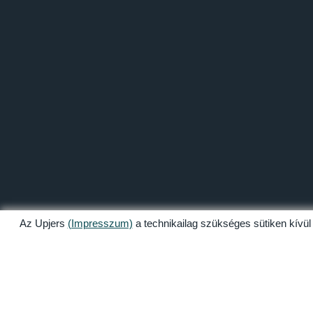
Az Upjers
(Impresszum)
a technikailag szükséges sütiken kívül