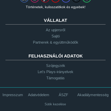
Történetek, kulisszatitkok és egyebek!
VÁLLALAT
Az upjersről
Sajtó
Partnerek & együttműködők
FELHASZNÁLÓI ADATOK
Szójegyzék
Let's Plays-irányelvek
Támogatás
Impresszum
Adatvédelem
ÁSZF
Akadálymentesség
Sütik kezelése