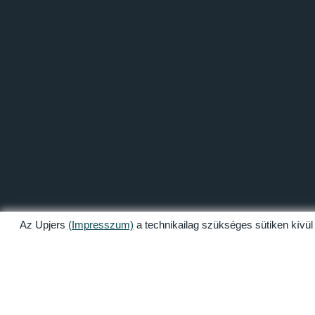
Az Upjers
(Impresszum)
a technikailag szükséges sütiken kívül