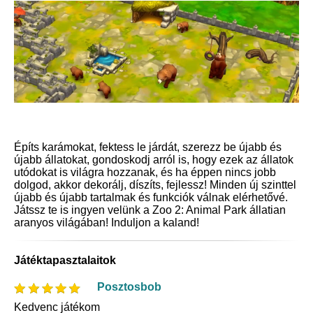
Építs karámokat, fektess le járdát, szerezz be újabb és
újabb állatokat, gondoskodj arról is, hogy ezek az állatok
utódokat is világra hozzanak, és ha éppen nincs jobb
dolgod, akkor dekorálj, díszíts, fejlessz! Minden új szinttel
újabb és újabb tartalmak és funkciók válnak elérhetővé.
Játssz te is ingyen velünk a Zoo 2: Animal Park állatian
aranyos világában! Induljon a kaland!
Játéktapasztalaitok
Posztosbob
Kedvenc játékom