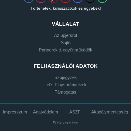
Történetek, kulisszatitkok és egyebek!
VÁLLALAT
Az upjersről
Sajtó
Partnerek & együttműködők
FELHASZNÁLÓI ADATOK
Szójegyzék
Let's Plays-irányelvek
Támogatás
Impresszum
Adatvédelem
ÁSZF
Akadálymentesség
Sütik kezelése