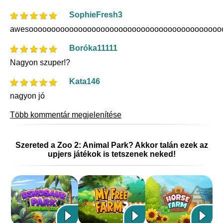
SophieFresh3
awesooooooooooooooooooooooooooooooooooooooooooo
Boróka11111
Nagyon szuper!?
Kata146
nagyon jó
Több kommentár megjelenítése
Szereted a Zoo 2: Animal Park? Akkor talán ezek az
upjers játékok is tetszenek neked!