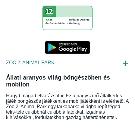
ZOO 2: ANIMAL PARK
HIREK
Állati aranyos világ böngészőben és
mobilon
BEPILLANTÁS
Hagyd magad elvarázsolni! Ez a nagyszerű állatkertes
GYIK
játék böngészős játékként és mobiljátékként is elérhető. A
Zoo 2: Animal Park egy tarkabarka világba repít téged
telis-tele cukibbnál cukibb állatokkal, izgalmas
kihívásokkal, fordulatokban gazdag háttértörténettel.