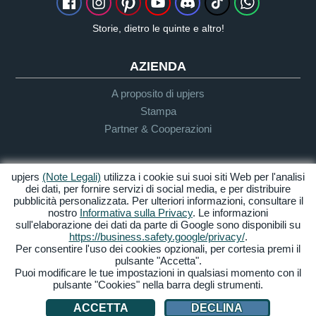
Storie, dietro le quinte e altro!
AZIENDA
A proposito di upjers
Stampa
Partner & Cooperazioni
INFO UTENTE & SUPPORTO
upjers
(Note Legali)
utilizza i cookie sui suoi siti Web per l'analisi
dei dati, per fornire servizi di social media, e per distribuire
Guida per Let's Plays
pubblicità personalizzata. Per ulteriori informazioni, consultare il
Supporto
nostro
Informativa sulla Privacy
. Le informazioni
sull'elaborazione dei dati da parte di Google sono disponibili su
https://business.safety.google/privacy/
.
Per consentire l'uso dei cookies opzionali, per cortesia premi il
Crediti & Note
Privacy
Termini &
Accessibilità
pulsante "Accetta".
Legali
Condizioni
Puoi modificare le tue impostazioni in qualsiasi momento con il
pulsante "Cookies" nella barra degli strumenti.
Gestione Cookies
ACCETTA
DECLINA