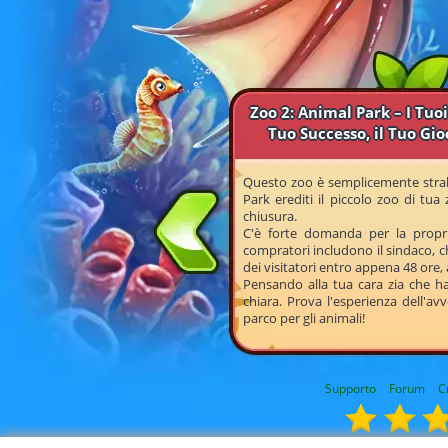
Zoo 2: Animal Park – I Tuoi
Tuo Successo, il Tuo Gio
Questo zoo è semplicemente strab
Park erediti il piccolo zoo di tua
chiusura.
C'è forte domanda per la propri
compratori includono il sindaco, c
dei visitatori entro appena 48 ore, 
Pensando alla tua cara zia che ha 
chiara. Prova l'esperienza dell'a
parco per gli animali!
Supporto
Forum
C