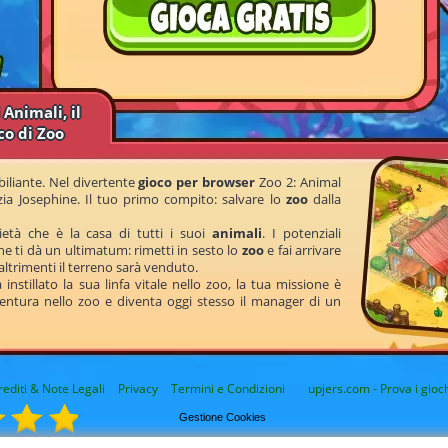
 Animali, il
co di Zoo
iliante. Nel divertente
gioco per browser
Zoo 2: Animal
 zia Josephine. Il tuo primo compito: salvare lo
zoo
dalla
età che è la casa di tutti i suoi
animali
. I potenziali
he ti dà un ultimatum: rimetti in sesto lo
zoo
e fai arrivare
altrimenti il terreno sarà venduto.
instillato la sua linfa vitale nello zoo, la tua missione è
vventura nello zoo e diventa oggi stesso il manager di un
rediti & Note Legali
Privacy
Termini e Condizioni
upjers.com - Prova i gioch
Gestione Cookies