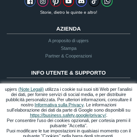
Storie, dietro le quinte e altro!
AZIENDA
A proposito di upjers
Stampa
Partner & Cooperazioni
INFO UTENTE & SUPPORTO
Guida per Let's Plays
upjers
(Note Legali)
utilizza i cookie sui suoi siti Web per l'analisi
Supporto
dei dati, per fornire servizi di social media, e per distribuire
pubblicità personalizzata. Per ulteriori informazioni, consultare il
nostro
Informativa sulla Privacy
. Le informazioni
sull'elaborazione dei dati da parte di Google sono disponibili su
Crediti & Note
Privacy
Termini &
Accessibilità
https://business.safety.google/privacy/
.
Legali
Condizioni
Per consentire l'uso dei cookies opzionali, per cortesia premi il
pulsante "Accetta".
Gestione Cookies
Puoi modificare le tue impostazioni in qualsiasi momento con il
pulsante "Cookies" nella barra degli strumenti.