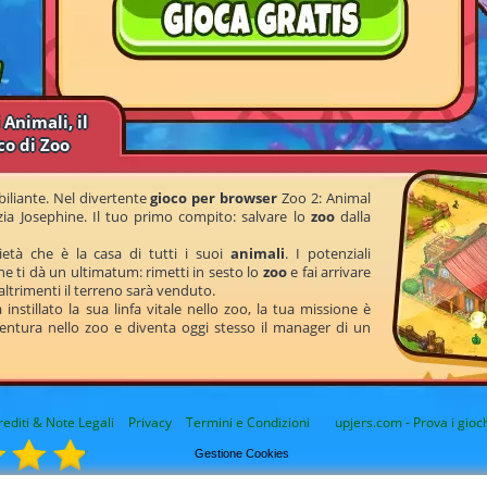
 Animali, il
co di Zoo
iliante. Nel divertente
gioco per browser
Zoo 2: Animal
 zia Josephine. Il tuo primo compito: salvare lo
zoo
dalla
età che è la casa di tutti i suoi
animali
. I potenziali
he ti dà un ultimatum: rimetti in sesto lo
zoo
e fai arrivare
altrimenti il terreno sarà venduto.
instillato la sua linfa vitale nello zoo, la tua missione è
vventura nello zoo e diventa oggi stesso il manager di un
rediti & Note Legali
Privacy
Termini e Condizioni
upjers.com - Prova i gioch
Gestione Cookies