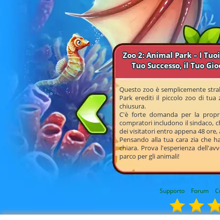
Zoo 2: Animal Park – I Tuoi
Tuo Successo, il Tuo Gio
Questo zoo è semplicemente strab
Park erediti il piccolo zoo di tua
chiusura.
C'è forte domanda per la propri
compratori includono il sindaco, c
dei visitatori entro appena 48 ore, 
Pensando alla tua cara zia che ha 
chiara. Prova l'esperienza dell'a
parco per gli animali!
Supporto
Forum
C