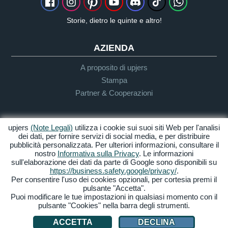
Storie, dietro le quinte e altro!
AZIENDA
A proposito di upjers
Stampa
Partner & Cooperazioni
INFO UTENTE & SUPPORTO
upjers
(Note Legali)
utilizza i cookie sui suoi siti Web per l'analisi
dei dati, per fornire servizi di social media, e per distribuire
Guida per Let's Plays
pubblicità personalizzata. Per ulteriori informazioni, consultare il
Supporto
nostro
Informativa sulla Privacy
. Le informazioni
sull'elaborazione dei dati da parte di Google sono disponibili su
https://business.safety.google/privacy/
.
Per consentire l'uso dei cookies opzionali, per cortesia premi il
Crediti & Note
Privacy
Termini &
Accessibilità
pulsante "Accetta".
Legali
Condizioni
Puoi modificare le tue impostazioni in qualsiasi momento con il
pulsante "Cookies" nella barra degli strumenti.
Gestione Cookies
ACCETTA
DECLINA