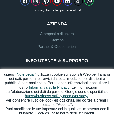
Storie, dietro le quinte e altro!
AZIENDA
A proposito di upjers
Stampa
Partner & Cooperazioni
INFO UTENTE & SUPPORTO
Guida per Let's Plays
upjers
(Note Legali)
utilizza i cookie sui suoi siti Web per l'analisi
Supporto
dei dati, per fornire servizi di social media, e per distribuire
pubblicità personalizzata. Per ulteriori informazioni, consultare il
nostro
Informativa sulla Privacy
. Le informazioni
sull'elaborazione dei dati da parte di Google sono disponibili su
Crediti & Note
Privacy
Termini &
Accessibilità
https://business.safety.google/privacy/
.
Legali
Condizioni
Per consentire l'uso dei cookies opzionali, per cortesia premi il
pulsante "Accetta".
Gestione Cookies
Puoi modificare le tue impostazioni in qualsiasi momento con il
pulsante "Cookies" nella barra degli strumenti.