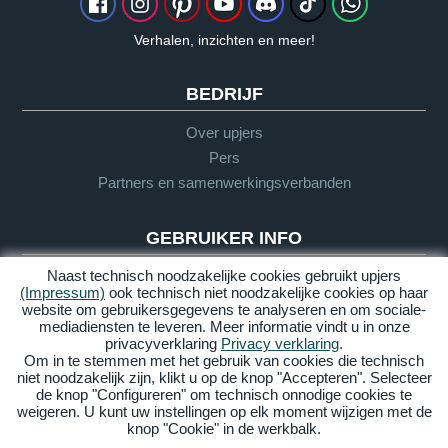
Verhalen, inzichten en meer!
BEDRIJF
Over upjers
Pers
Partners en samenwerkingsverbanden
GEBRUIKER INFO
Naast technisch noodzakelijke cookies gebruikt upjers
Woordenlijst
(Impressum)
ook technisch niet noodzakelijke cookies op haar
Richtlijnen
website om gebruikersgegevens te analyseren en om sociale-
Support
mediadiensten te leveren. Meer informatie vindt u in onze
privacyverklaring
Privacy verklaring
.
Om in te stemmen met het gebruik van cookies die technisch
niet noodzakelijk zijn, klikt u op de knop "Accepteren". Selecteer
Impressum
Privacy
AGV
Barrière
de knop "Configureren" om technisch onnodige cookies te
vrijheid
weigeren. U kunt uw instellingen op elk moment wijzigen met de
knop "Cookie" in de werkbalk.