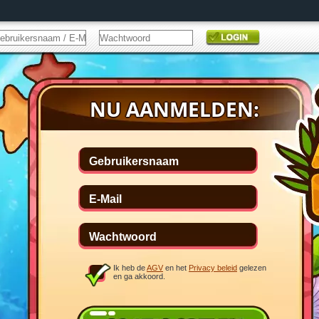
Ik heb de
AGV
en het
Privacy beleid
gelezen
en ga akkoord.