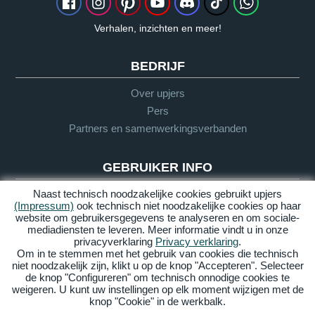
Verhalen, inzichten en meer!
BEDRIJF
Over upjers
Pers
Partners en samenwerkingsverbanden
GEBRUIKER INFO
Naast technisch noodzakelijke cookies gebruikt upjers
Woordenlijst
(Impressum)
ook technisch niet noodzakelijke cookies op haar
Richtlijnen
website om gebruikersgegevens te analyseren en om sociale-
Support
mediadiensten te leveren. Meer informatie vindt u in onze
privacyverklaring
Privacy verklaring
.
Om in te stemmen met het gebruik van cookies die technisch
niet noodzakelijk zijn, klikt u op de knop "Accepteren". Selecteer
Impressum
Privacy
AGV
Barrière
de knop "Configureren" om technisch onnodige cookies te
vrijheid
weigeren. U kunt uw instellingen op elk moment wijzigen met de
knop "Cookie" in de werkbalk.