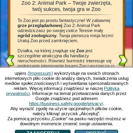
Zoo 2: Animal Park – Twoje zwierzęta,
Zoo 2
la
twój sukces, twoja gra w Zoo
To Zoo jest po prostu fantastyczne! W zabawnej
Cóż za w
odzin
grze przeglądarkowej
Zoo 2: Animal Park
zachwyco
iotki
odziedziczasz po swojej ciotce Teresie mały
przed wy
ogród zoologiczny
. Twoja pierwsza misja brzmi:
zwierzak
dana
Uratuj Zoo przed zamknięciem.
nadzwycz
.
nieoczek
 W końcu
Działka, na której znajduje się
Zoo
jest
wcielasz
kich
szczególnie atrakcyjna dla handlarzy
odważni
 na
nieruchomości. Również burmistrz interesuje się
zwierzęt
i, w
podejrzanie intensywnie losami Zoo i wyznacza ci
własnym 
okres na uratowanie go przed zamknięciem. W
czystość
2: Animal
upjers
(Impressum)
wykorzystuje na swoich stronach
ciągu 48 godzin musisz odpicować Zoo i
dochody 
odkie
internetowych pliki cookie do analizy danych, świadczenia usług
przyciągnąć nowych gości, w przeciwnym razie...
egzotycz
sz
mediów społecznościowych i wyświetlania spersonalizowanych
teren zostanie sprzedany.
grę Zoo. 
ypróbuj
reklam. Więcej informacji znajdziesz w naszej
Polityka
Potrzebu
prywatności
. Informacje na temat przetwarzania danych przez
Mając w pamięci swoją ulubioną ciocię Tereskę
internet
Google znajdziesz pod adresem
bierzesz się za robotę. Zapoznaj się ze wspaniałą
https://business.safety.google/privacy/
.
grą Zoo
i zostań już teraz menadżerem ogrodu
Aby wyrazić zgodę na użycie opcjonalnych plików cookie,
AMI
zoologicznego.
należy kliknąć przycisk „Akceptuj”.
Za pomocą przycisku „Cookie” na pasku narzędzi możesz w
dowolnym momencie zmienić swoje ustawienia.