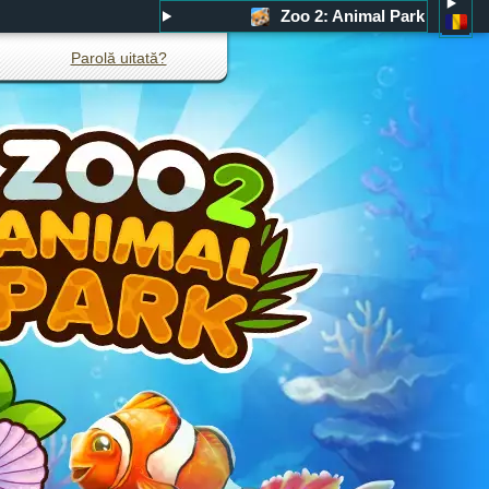
Zoo 2: Animal Park
Parolă uitată?