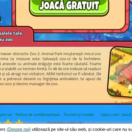
alele tale,
ău zoo
 browser distractiv Zoo 2: Animal Park moștenești micul zoo
ima ta misiune este: Salvează zoo-ul de la închidere.
lă anexele cu animale drăguțe este foarte căutată. Foarte
-a stabilit un termen limită. În 48 de ore trebuie să readuci
și să atragi noi vizitatori. Altfel teritoriul va fi vândut. De
e a petrecut decenii cu îngrijirea animalelor, te apuci de
joc-zoo și devino manager de zoo.
pre noi
Politica de confidențialitate
Termeni și condiții
Upjers.com - Joacă 
Gestionarea cookie-urilor
jers
(Despre noi)
utilizează pe site-ul său web, și cookie-uri care nu 