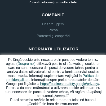
Povești, informații și multe altele!
COMPANIE
Despre upjers
Presă
Parteneri și cooperări
INFORMAȚII UTILIZATOR
Glosar
Pe lângă cookie-urile necesare din punct de vedere tehnic,
upjers
(Despre noi)
utilizează pe site-ul său web, și cookie-uri
Orientare Let's Play
care nu sunt necesare din punct de vedere tehnic pentru a
Sprijin
analiza datele utilizatorului și pentru a furniza servicii sociale
mass-media. Informații suplimentare veți găsi în
Politica de
confidențialitate
. Informații despre prelucrarea datelor de către
Google pot fi găsite la
https://business.safety.google/privacy/
.
Despre noi
Politica de
Termeni și
Accesibilitate
Pentru a da consimțământul la utilizarea cookie-urilor care nu
confidențialitate
condiții
sunt necesare din punct de vedere tehnic, vă rugăm să apăsați
pe butonul „Acceptă”.
Gestionarea cookie-urilor
Puteți schimba setările în orice moment folosind butonul
„Cookie” din bara de instrumente.