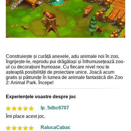
Construiește și curăță anexele, adu animale noi în zoo,
îngrijește-le, reprodu pui drăgălași și înfrumusețează zoo-
ul cu decorațiuni frumoase. Cu fiecare nivel nou te
așteaptă posibilități de proiectare unice. Joacă acum
gratis și pătrunde în lumea de animale fantastică din Zoo
2: Animal Park. Începe!
Experiențele voastre despre joc
lp_5dbc6707
Îmi place acest joc.
RalucaCabac