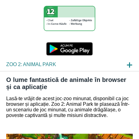
ZOO 2: ANIMAL PARK
STIRI
O lume fantastică de animale în browser
și ca aplicație
INCURSIUNI DESPRE JOCURI
Lasă-te vrăjit de acest joc-zoo minunat, disponibil ca joc
ÎNTREBĂRI FRECVENTE
browser și aplicație. Zoo 2: Animal Park te plasează într-
un scenariu de joc minunat, cu animale drăgălașe, o
poveste captivantă și multe misiuni distractive.