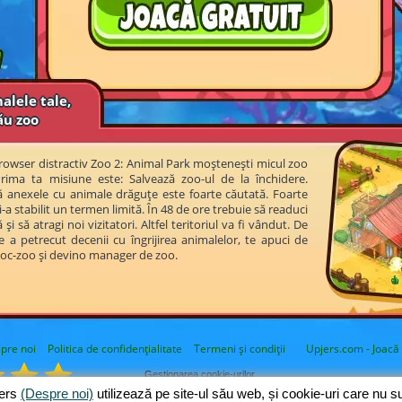
alele tale,
ău zoo
 browser distractiv Zoo 2: Animal Park moștenești micul zoo
ima ta misiune este: Salvează zoo-ul de la închidere.
lă anexele cu animale drăguțe este foarte căutată. Foarte
-a stabilit un termen limită. În 48 de ore trebuie să readuci
și să atragi noi vizitatori. Altfel teritoriul va fi vândut. De
e a petrecut decenii cu îngrijirea animalelor, te apuci de
joc-zoo și devino manager de zoo.
pre noi
Politica de confidențialitate
Termeni și condiții
Upjers.com - Joacă 
Gestionarea cookie-urilor
jers
(Despre noi)
utilizează pe site-ul său web, și cookie-uri care nu 