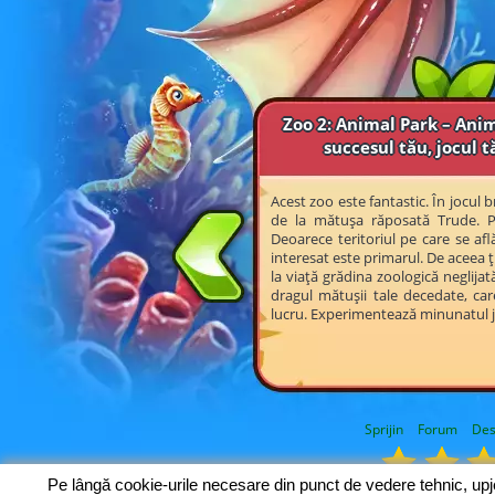
Zoo 2: Animal Park – Anim
succesul tău, jocul t
Acest zoo este fantastic. În jocul
de la mătușa răposată Trude. Pr
Deoarece teritoriul pe care se af
interesat este primarul. De aceea ți
la viață grădina zoologică neglijată 
dragul mătușii tale decedate, car
lucru. Experimentează minunatul 
Sprijin
Forum
Des
Pe lângă cookie-urile necesare din punct de vedere tehnic, up