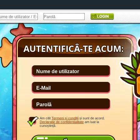
Am citit
Termeni și condiții
și sunt de acord.
Declaratie de confidentialitate
am luat la
cunoștință.