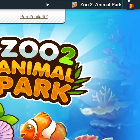
Zoo 2: Animal Park
Parolă uitată?