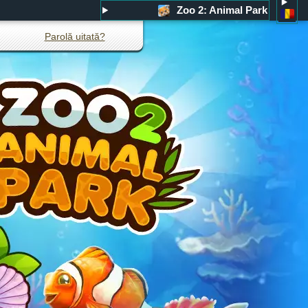
Zoo 2: Animal Park
Parolă uitată?