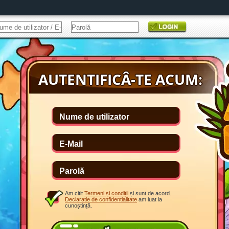
Am citit
Termeni și condiții
și sunt de acord.
Declaratie de confidentialitate
am luat la
cunoștință.