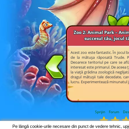
Zoo 2: Animal Park – Anim
succesul tău, jocul t
Acest zoo este fantastic. În jocul
de la mătușa răposată Trude. Pr
Deoarece teritoriul pe care se af
interesat este primarul. De aceea ți
la viață grădina zoologică neglijată 
dragul mătușii tale decedate, car
lucru. Experimentează minunatul 
Sprijin
Forum
Des
Pe lângă cookie-urile necesare din punct de vedere tehnic, up