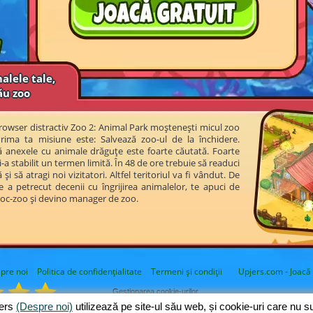
alele tale,
ău zoo
 browser distractiv Zoo 2: Animal Park moștenești micul zoo
ima ta misiune este: Salvează zoo-ul de la închidere.
lă anexele cu animale drăguțe este foarte căutată. Foarte
-a stabilit un termen limită. În 48 de ore trebuie să readuci
și să atragi noi vizitatori. Altfel teritoriul va fi vândut. De
e a petrecut decenii cu îngrijirea animalelor, te apuci de
joc-zoo și devino manager de zoo.
pre noi
Politica de confidențialitate
Termeni și condiții
Upjers.com - Joacă 
Gestionarea cookie-urilor
jers
(Despre noi)
utilizează pe site-ul său web, și cookie-uri care nu 